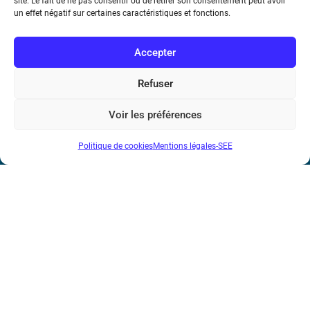
site. Le fait de ne pas consentir ou de retirer son consentement peut avoir
un effet négatif sur certaines caractéristiques et fonctions.
Accepter
Refuser
Société de l’Electricité, de l’Electronique et des Technologies
Voir les préférences
de l’Information et de la Communication
Politique de cookies
Mentions légales-SEE
17 rue de l’Amiral Hamelin
75116 Paris
Métro : « Boissière » Ligne 6 et « Iéna » Ligne 9
Téléphone : (+33) 1 56 90 37 17
N° de SIREN : 785 393 232, Code APE : 9412Z TVA intra-
communautaire : FR44 785 393 232
Bicentenaire des découvertes d’André-
Marie Ampère