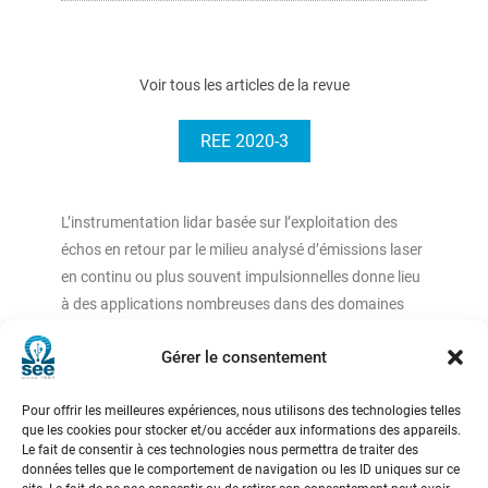
Voir tous les articles de la revue
REE 2020-3
L’instrumentation lidar basée sur l’exploitation des
échos en retour par le milieu analysé d’émissions laser
en continu ou plus souvent impulsionnelles donne lieu
à des applications nombreuses dans des domaines
variés (climat, environnement, automotive, avionique,
Gérer le consentement
etc.). C’est devenu une technique incontournable dans
l’analyse fine de l’atmosphère avec des retombées sur
Pour offrir les meilleures expériences, nous utilisons des technologies telles
les prévisions météorologiques, les études relatives au
que les cookies pour stocker et/ou accéder aux informations des appareils.
changement climatique, la mesure du vent et
Le fait de consentir à ces technologies nous permettra de traiter des
des turbulences atmosphériques.
données telles que le comportement de navigation ou les ID uniques sur ce