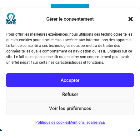
REE 2006-1
Gérer le consentement
Pour offrir les meilleures expériences, nous utilisons des technologies telles
que les cookies pour stocker et/ou accéder aux informations des appareils.
Le fait de consentir à ces technologies nous permettra de traiter des
données telles que le comportement de navigation ou les ID uniques sur ce
site. Le fait de ne pas consentir ou de retirer son consentement peut avoir
un effet négatif sur certaines caractéristiques et fonctions.
Société de l’Electricité, de l’Electronique et des Technologies
de l’Information et de la Communication
Accepter
17 rue de l’Amiral Hamelin
75116 Paris
Refuser
Métro : « Boissière » Ligne 6 et « Iéna » Ligne 9
Voir les préférences
Téléphone : (+33) 1 56 90 37 17
Politique de cookies
Mentions légales-SEE
N° de SIREN : 785 393 232, Code APE : 9412Z TVA intra-
communautaire : FR44 785 393 232