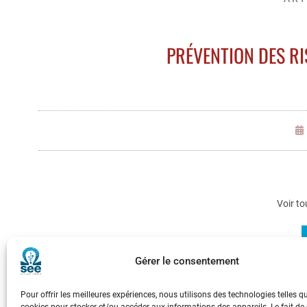
PRÉVENTION DES RI
Voir to
Gérer le consentement
Opportunités et défis de l'utilisation des ré
Pour offrir les meilleures expériences, nous utilisons des technologies telles q