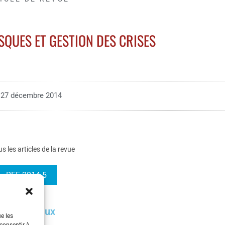
SQUES ET GESTION DES CRISES
27 décembre 2014
us les articles de la revue
REE 2014-5
seaux sociaux
ue les