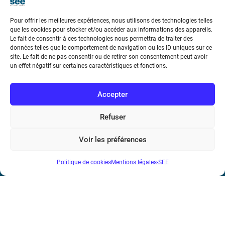
Pour offrir les meilleures expériences, nous utilisons des technologies telles
que les cookies pour stocker et/ou accéder aux informations des appareils.
Le fait de consentir à ces technologies nous permettra de traiter des
données telles que le comportement de navigation ou les ID uniques sur ce
Société de l’Electricité, de l’Electronique et des Technologies
site. Le fait de ne pas consentir ou de retirer son consentement peut avoir
un effet négatif sur certaines caractéristiques et fonctions.
de l’Information et de la Communication
17 rue de l’Amiral Hamelin
75116 Paris
Accepter
Métro : « Boissière » Ligne 6 et « Iéna » Ligne 9
Refuser
Téléphone : (+33) 1 56 90 37 17
Voir les préférences
N° de SIREN : 785 393 232, Code APE : 9412Z TVA intra-
Politique de cookies
Mentions légales-SEE
communautaire : FR44 785 393 232
Bicentenaire des découvertes d’André-
Marie Ampère