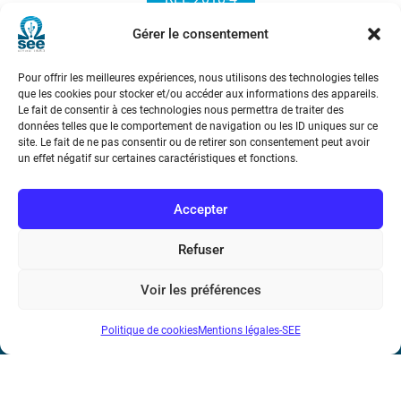
Gérer le consentement
Pour offrir les meilleures expériences, nous utilisons des technologies telles
que les cookies pour stocker et/ou accéder aux informations des appareils.
Le fait de consentir à ces technologies nous permettra de traiter des
données telles que le comportement de navigation ou les ID uniques sur ce
site. Le fait de ne pas consentir ou de retirer son consentement peut avoir
Société de l’Electricité, de l’Electronique et des Technologies
un effet négatif sur certaines caractéristiques et fonctions.
de l’Information et de la Communication
Accepter
17 rue de l’Amiral Hamelin
75116 Paris
Refuser
Métro : « Boissière » Ligne 6 et « Iéna » Ligne 9
Voir les préférences
Téléphone : (+33) 1 56 90 37 17
Politique de cookies
Mentions légales-SEE
N° de SIREN : 785 393 232, Code APE : 9412Z TVA intra-
communautaire : FR44 785 393 232