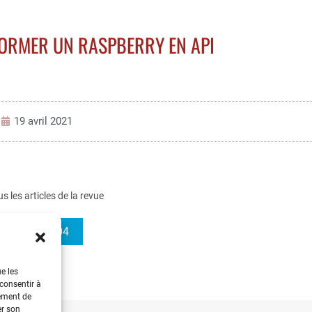
ORMER UN RASPBERRY EN API
19 avril 2021
us les articles de la revue
3EI 2021-104
ue les
 consentir à
tement de
er son