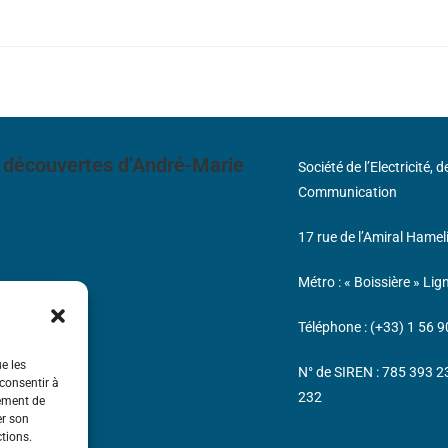
 découvertes d’André-Marie
Société de l’Electricité, 
Communication
17 rue de l’Amiral Hamel
s
Métro : « Boissière » Lig
Téléphone : (+33) 1 56 9
ue les
N° de SIREN : 785 393 
 consentir à
232
tement de
er son
ctions.