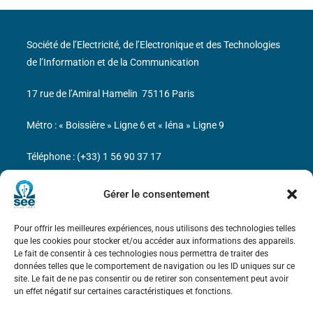
Société de l’Electricité, de l’Electronique et des Technologies
de l’Information et de la Communication
17 rue de l’Amiral Hamelin
75116 Paris
Métro : « Boissière » Ligne 6 et « Iéna » Ligne 9
Téléphone : (+33) 1 56 90 37 17
N° de SIREN : 785 393 232, Code APE : 9412Z TVA intra-
Gérer le consentement
communautaire : FR44 785 393 232
Pour offrir les meilleures expériences, nous utilisons des technologies telles
Bicentenaire des découvertes d’André-
que les cookies pour stocker et/ou accéder aux informations des appareils.
Marie Ampère
Le fait de consentir à ces technologies nous permettra de traiter des
données telles que le comportement de navigation ou les ID uniques sur ce
site. Le fait de ne pas consentir ou de retirer son consentement peut avoir
Mentions légales
un effet négatif sur certaines caractéristiques et fonctions.