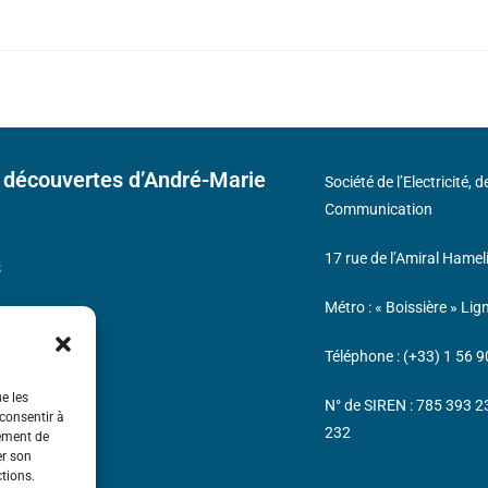
 découvertes d’André-Marie
Société de l’Electricité, 
Communication
17 rue de l’Amiral Hamel
s
Métro : « Boissière » Lig
Téléphone : (+33) 1 56 9
ue les
N° de SIREN : 785 393 
 consentir à
232
tement de
er son
ctions.