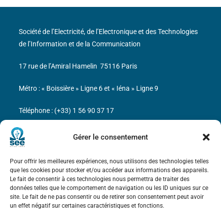
Société de l’Electricité, de l’Electronique et des Technologies
de l’Information et de la Communication
17 rue de l’Amiral Hamelin
75116 Paris
Métro : « Boissière » Ligne 6 et « Iéna » Ligne 9
Téléphone : (+33) 1 56 90 37 17
N° de SIREN : 785 393 232, Code APE : 9412Z TVA intra-
Gérer le consentement
communautaire : FR44 785 393 232
Pour offrir les meilleures expériences, nous utilisons des technologies telles
Bicentenaire des découvertes d’André-
que les cookies pour stocker et/ou accéder aux informations des appareils.
Marie Ampère
Le fait de consentir à ces technologies nous permettra de traiter des
données telles que le comportement de navigation ou les ID uniques sur ce
site. Le fait de ne pas consentir ou de retirer son consentement peut avoir
Mentions légales
un effet négatif sur certaines caractéristiques et fonctions.