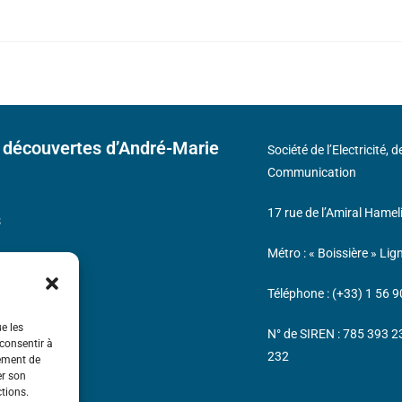
 découvertes d’André-Marie
Société de l’Electricité, 
Communication
17 rue de l’Amiral Hamel
s
Métro : « Boissière » Lig
Téléphone : (+33) 1 56 9
ue les
N° de SIREN : 785 393 
 consentir à
232
tement de
er son
ctions.