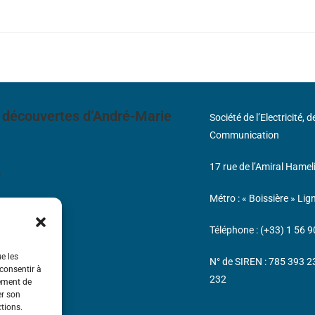
 découvertes d’André-Marie
Société de l’Electricité, 
Communication
17 rue de l’Amiral Hamel
s
Métro : « Boissière » Lig
Téléphone : (+33) 1 56 9
ue les
N° de SIREN : 785 393 
 consentir à
232
tement de
er son
ctions.