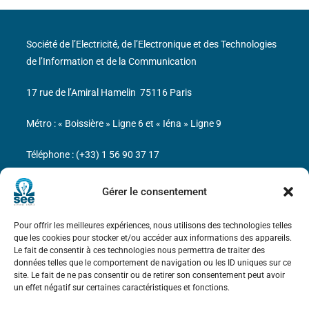
Société de l’Electricité, de l’Electronique et des Technologies
de l’Information et de la Communication
17 rue de l’Amiral Hamelin
75116 Paris
Métro : « Boissière » Ligne 6 et « Iéna » Ligne 9
Téléphone : (+33) 1 56 90 37 17
N° de SIREN : 785 393 232, Code APE : 9412Z TVA intra-
Gérer le consentement
communautaire : FR44 785 393 232
Pour offrir les meilleures expériences, nous utilisons des technologies telles
Bicentenaire des découvertes d’André-
que les cookies pour stocker et/ou accéder aux informations des appareils.
Marie Ampère
Le fait de consentir à ces technologies nous permettra de traiter des
données telles que le comportement de navigation ou les ID uniques sur ce
site. Le fait de ne pas consentir ou de retirer son consentement peut avoir
Mentions légales
un effet négatif sur certaines caractéristiques et fonctions.