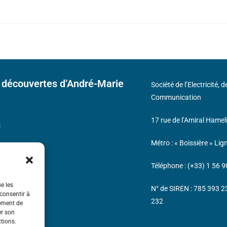
 découvertes d’André-Marie
Société de l’Electricité, 
Communication
17 rue de l’Amiral Hamel
s
Métro : « Boissière » Lig
Téléphone : (+33) 1 56 9
ue les
N° de SIREN : 785 393 
 consentir à
232
tement de
er son
ctions.