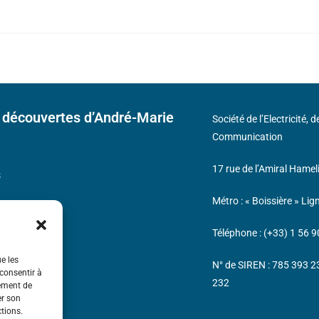
 découvertes d’André-Marie
Société de l’Electricité, 
Communication
17 rue de l’Amiral Hamel
s
Métro : « Boissière » Lig
Téléphone : (+33) 1 56 9
ue les
N° de SIREN : 785 393 
 consentir à
232
tement de
er son
ctions.