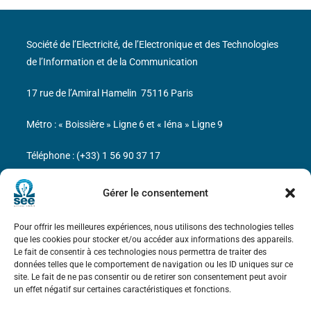
Société de l’Electricité, de l’Electronique et des Technologies
de l’Information et de la Communication
17 rue de l’Amiral Hamelin
75116 Paris
Métro : « Boissière » Ligne 6 et « Iéna » Ligne 9
Téléphone : (+33) 1 56 90 37 17
N° de SIREN : 785 393 232, Code APE : 9412Z TVA intra-
Gérer le consentement
communautaire : FR44 785 393 232
Pour offrir les meilleures expériences, nous utilisons des technologies telles
Bicentenaire des découvertes d’André-
que les cookies pour stocker et/ou accéder aux informations des appareils.
Marie Ampère
Le fait de consentir à ces technologies nous permettra de traiter des
données telles que le comportement de navigation ou les ID uniques sur ce
site. Le fait de ne pas consentir ou de retirer son consentement peut avoir
Mentions légales
un effet négatif sur certaines caractéristiques et fonctions.