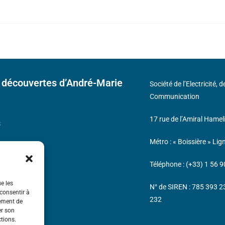
 découvertes d’André-Marie
Société de l’Electricité, 
Communication
17 rue de l’Amiral Hamel
s
Métro : « Boissière » Lig
Téléphone : (+33) 1 56 9
ue les
N° de SIREN : 785 393 
 consentir à
232
tement de
er son
ctions.