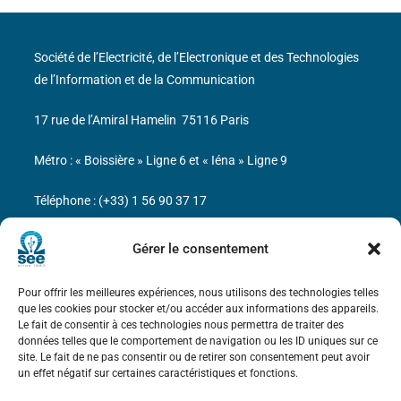
Société de l’Electricité, de l’Electronique et des Technologies
de l’Information et de la Communication
17 rue de l’Amiral Hamelin
75116 Paris
Métro : « Boissière » Ligne 6 et « Iéna » Ligne 9
Téléphone : (+33) 1 56 90 37 17
N° de SIREN : 785 393 232, Code APE : 9412Z TVA intra-
Gérer le consentement
communautaire : FR44 785 393 232
Pour offrir les meilleures expériences, nous utilisons des technologies telles
Bicentenaire des découvertes d’André-
que les cookies pour stocker et/ou accéder aux informations des appareils.
Marie Ampère
Le fait de consentir à ces technologies nous permettra de traiter des
données telles que le comportement de navigation ou les ID uniques sur ce
site. Le fait de ne pas consentir ou de retirer son consentement peut avoir
Mentions légales
un effet négatif sur certaines caractéristiques et fonctions.