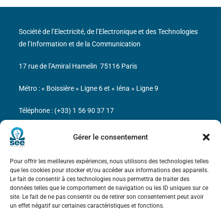
Société de l’Electricité, de l’Electronique et des Technologies
de l’Information et de la Communication
17 rue de l’Amiral Hamelin
75116 Paris
Métro : « Boissière » Ligne 6 et « Iéna » Ligne 9
Téléphone : (+33) 1 56 90 37 17
N° de SIREN : 785 393 232, Code APE : 9412Z TVA intra-
Gérer le consentement
communautaire : FR44 785 393 232
Pour offrir les meilleures expériences, nous utilisons des technologies telles
Bicentenaire des découvertes d’André-
que les cookies pour stocker et/ou accéder aux informations des appareils.
Marie Ampère
Le fait de consentir à ces technologies nous permettra de traiter des
données telles que le comportement de navigation ou les ID uniques sur ce
site. Le fait de ne pas consentir ou de retirer son consentement peut avoir
Mentions légales
un effet négatif sur certaines caractéristiques et fonctions.