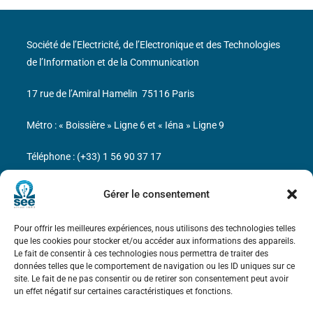
Société de l’Electricité, de l’Electronique et des Technologies
de l’Information et de la Communication
17 rue de l’Amiral Hamelin
75116 Paris
Métro : « Boissière » Ligne 6 et « Iéna » Ligne 9
Téléphone : (+33) 1 56 90 37 17
N° de SIREN : 785 393 232, Code APE : 9412Z TVA intra-
Gérer le consentement
communautaire : FR44 785 393 232
Pour offrir les meilleures expériences, nous utilisons des technologies telles
Bicentenaire des découvertes d’André-
que les cookies pour stocker et/ou accéder aux informations des appareils.
Marie Ampère
Le fait de consentir à ces technologies nous permettra de traiter des
données telles que le comportement de navigation ou les ID uniques sur ce
site. Le fait de ne pas consentir ou de retirer son consentement peut avoir
Mentions légales
un effet négatif sur certaines caractéristiques et fonctions.