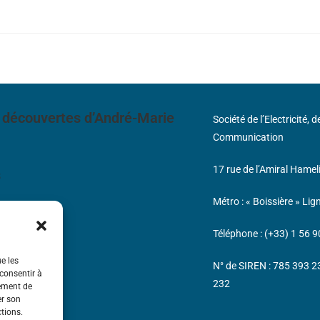
 découvertes d’André-Marie
Société de l’Electricité, 
Communication
17 rue de l’Amiral Hamel
s
Métro : « Boissière » Lig
Téléphone : (+33) 1 56 9
ue les
N° de SIREN : 785 393 
 consentir à
232
tement de
er son
ctions.