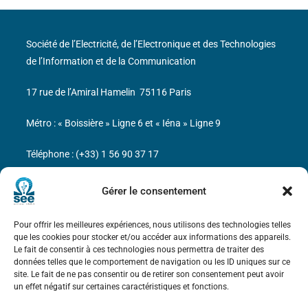
Société de l’Electricité, de l’Electronique et des Technologies
de l’Information et de la Communication
17 rue de l’Amiral Hamelin
75116 Paris
Métro : « Boissière » Ligne 6 et « Iéna » Ligne 9
Téléphone : (+33) 1 56 90 37 17
N° de SIREN : 785 393 232, Code APE : 9412Z TVA intra-
Gérer le consentement
communautaire : FR44 785 393 232
Pour offrir les meilleures expériences, nous utilisons des technologies telles
Bicentenaire des découvertes d’André-
que les cookies pour stocker et/ou accéder aux informations des appareils.
Marie Ampère
Le fait de consentir à ces technologies nous permettra de traiter des
données telles que le comportement de navigation ou les ID uniques sur ce
site. Le fait de ne pas consentir ou de retirer son consentement peut avoir
Mentions légales
un effet négatif sur certaines caractéristiques et fonctions.