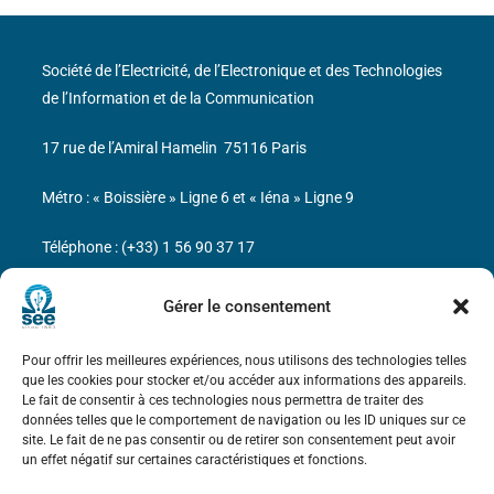
Société de l’Electricité, de l’Electronique et des Technologies
de l’Information et de la Communication
17 rue de l’Amiral Hamelin
75116 Paris
Métro : « Boissière » Ligne 6 et « Iéna » Ligne 9
Téléphone : (+33) 1 56 90 37 17
N° de SIREN : 785 393 232, Code APE : 9412Z TVA intra-
Gérer le consentement
communautaire : FR44 785 393 232
Pour offrir les meilleures expériences, nous utilisons des technologies telles
Bicentenaire des découvertes d’André-
que les cookies pour stocker et/ou accéder aux informations des appareils.
Marie Ampère
Le fait de consentir à ces technologies nous permettra de traiter des
données telles que le comportement de navigation ou les ID uniques sur ce
site. Le fait de ne pas consentir ou de retirer son consentement peut avoir
Mentions légales
un effet négatif sur certaines caractéristiques et fonctions.