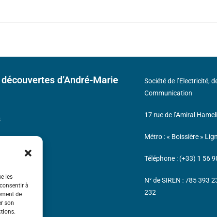
 découvertes d’André-Marie
Société de l’Electricité, 
Communication
17 rue de l’Amiral Hamel
s
Métro : « Boissière » Lig
Téléphone : (+33) 1 56 9
ue les
N° de SIREN : 785 393 
 consentir à
232
tement de
er son
ctions.