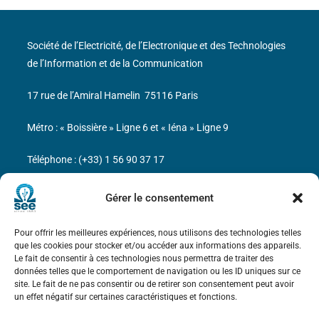
Société de l’Electricité, de l’Electronique et des Technologies
de l’Information et de la Communication
17 rue de l’Amiral Hamelin
75116 Paris
Métro : « Boissière » Ligne 6 et « Iéna » Ligne 9
Téléphone : (+33) 1 56 90 37 17
N° de SIREN : 785 393 232, Code APE : 9412Z TVA intra-
Gérer le consentement
communautaire : FR44 785 393 232
Pour offrir les meilleures expériences, nous utilisons des technologies telles
Bicentenaire des découvertes d’André-
que les cookies pour stocker et/ou accéder aux informations des appareils.
Marie Ampère
Le fait de consentir à ces technologies nous permettra de traiter des
données telles que le comportement de navigation ou les ID uniques sur ce
site. Le fait de ne pas consentir ou de retirer son consentement peut avoir
Mentions légales
un effet négatif sur certaines caractéristiques et fonctions.