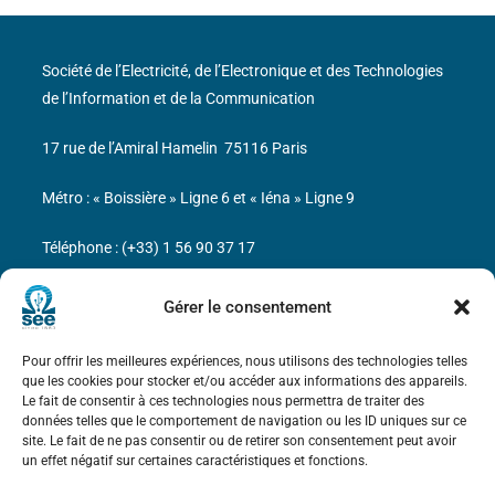
Société de l’Electricité, de l’Electronique et des Technologies
de l’Information et de la Communication
17 rue de l’Amiral Hamelin
75116 Paris
Métro : « Boissière » Ligne 6 et « Iéna » Ligne 9
Téléphone : (+33) 1 56 90 37 17
N° de SIREN : 785 393 232, Code APE : 9412Z TVA intra-
Gérer le consentement
communautaire : FR44 785 393 232
Pour offrir les meilleures expériences, nous utilisons des technologies telles
Bicentenaire des découvertes d’André-
que les cookies pour stocker et/ou accéder aux informations des appareils.
Marie Ampère
Le fait de consentir à ces technologies nous permettra de traiter des
données telles que le comportement de navigation ou les ID uniques sur ce
site. Le fait de ne pas consentir ou de retirer son consentement peut avoir
Mentions légales
un effet négatif sur certaines caractéristiques et fonctions.