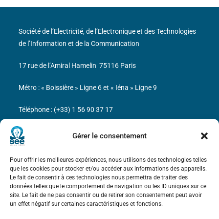
Société de l’Electricité, de l’Electronique et des Technologies
de l’Information et de la Communication
17 rue de l’Amiral Hamelin
75116 Paris
Métro : « Boissière » Ligne 6 et « Iéna » Ligne 9
Téléphone : (+33) 1 56 90 37 17
N° de SIREN : 785 393 232, Code APE : 9412Z TVA intra-
Gérer le consentement
communautaire : FR44 785 393 232
Pour offrir les meilleures expériences, nous utilisons des technologies telles
Bicentenaire des découvertes d’André-
que les cookies pour stocker et/ou accéder aux informations des appareils.
Marie Ampère
Le fait de consentir à ces technologies nous permettra de traiter des
données telles que le comportement de navigation ou les ID uniques sur ce
site. Le fait de ne pas consentir ou de retirer son consentement peut avoir
Mentions légales
un effet négatif sur certaines caractéristiques et fonctions.