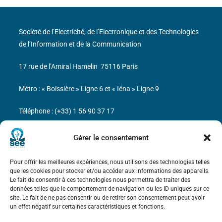
Société de l’Electricité, de l’Electronique et des Technologies
de l’Information et de la Communication
17 rue de l’Amiral Hamelin
75116 Paris
Métro : « Boissière » Ligne 6 et « Iéna » Ligne 9
Téléphone : (+33) 1 56 90 37 17
N° de SIREN : 785 393 232, Code APE : 9412Z TVA intra-
Gérer le consentement
communautaire : FR44 785 393 232
Pour offrir les meilleures expériences, nous utilisons des technologies telles
Bicentenaire des découvertes d’André-
que les cookies pour stocker et/ou accéder aux informations des appareils.
Marie Ampère
Le fait de consentir à ces technologies nous permettra de traiter des
données telles que le comportement de navigation ou les ID uniques sur ce
site. Le fait de ne pas consentir ou de retirer son consentement peut avoir
Mentions légales
un effet négatif sur certaines caractéristiques et fonctions.