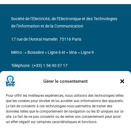
Société de l’Electricité, de l’Electronique et des Technologies
de l’Information et de la Communication
17 rue de l’Amiral Hamelin
75116 Paris
Métro : « Boissière » Ligne 6 et « Iéna » Ligne 9
Téléphone : (+33) 1 56 90 37 17
N° de SIREN : 785 393 232, Code APE : 9412Z TVA intra-
Gérer le consentement
communautaire : FR44 785 393 232
Pour offrir les meilleures expériences, nous utilisons des technologies telles
Bicentenaire des découvertes d’André-
que les cookies pour stocker et/ou accéder aux informations des appareils.
Marie Ampère
Le fait de consentir à ces technologies nous permettra de traiter des
données telles que le comportement de navigation ou les ID uniques sur ce
site. Le fait de ne pas consentir ou de retirer son consentement peut avoir
Mentions légales
un effet négatif sur certaines caractéristiques et fonctions.