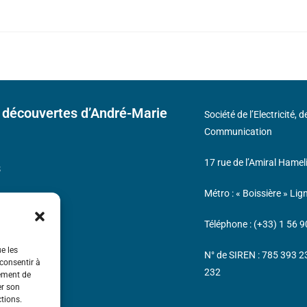
 découvertes d’André-Marie
Société de l’Electricité, 
Communication
17 rue de l’Amiral Hamel
s
Métro : « Boissière » Lig
Téléphone : (+33) 1 56 9
ue les
N° de SIREN : 785 393 
 consentir à
232
tement de
er son
ctions.