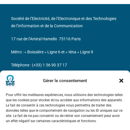
Société de l’Electricité, de l’Electronique et des Technologies
de l’Information et de la Communication
17 rue de l’Amiral Hamelin
75116 Paris
Métro : « Boissière » Ligne 6 et « Iéna » Ligne 9
Téléphone : (+33) 1 56 90 37 17
N° de SIREN : 785 393 232, Code APE : 9412Z TVA intra-
Gérer le consentement
communautaire : FR44 785 393 232
Pour offrir les meilleures expériences, nous utilisons des technologies telles
Bicentenaire des découvertes d’André-
que les cookies pour stocker et/ou accéder aux informations des appareils.
Marie Ampère
Le fait de consentir à ces technologies nous permettra de traiter des
données telles que le comportement de navigation ou les ID uniques sur ce
site. Le fait de ne pas consentir ou de retirer son consentement peut avoir
Mentions légales
un effet négatif sur certaines caractéristiques et fonctions.