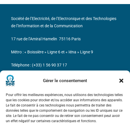
Société de l’Electricité, de l’Electronique et des Technologies
de l’Information et de la Communication
17 rue de l’Amiral Hamelin
75116 Paris
Métro : « Boissière » Ligne 6 et « Iéna » Ligne 9
Téléphone : (+33) 1 56 90 37 17
N° de SIREN : 785 393 232, Code APE : 9412Z TVA intra-
Gérer le consentement
communautaire : FR44 785 393 232
Pour offrir les meilleures expériences, nous utilisons des technologies telles
Bicentenaire des découvertes d’André-
que les cookies pour stocker et/ou accéder aux informations des appareils.
Marie Ampère
Le fait de consentir à ces technologies nous permettra de traiter des
données telles que le comportement de navigation ou les ID uniques sur ce
site. Le fait de ne pas consentir ou de retirer son consentement peut avoir
Mentions légales
un effet négatif sur certaines caractéristiques et fonctions.