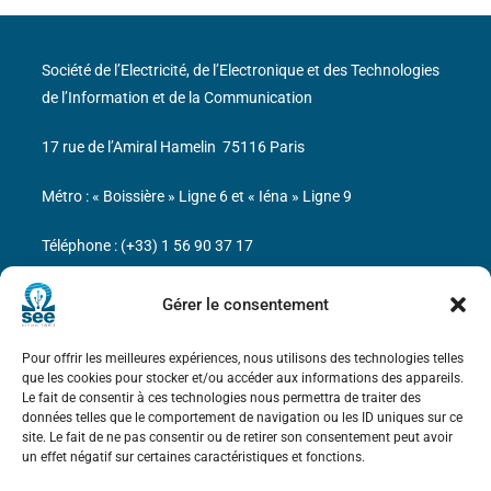
Société de l’Electricité, de l’Electronique et des Technologies
de l’Information et de la Communication
17 rue de l’Amiral Hamelin
75116 Paris
Métro : « Boissière » Ligne 6 et « Iéna » Ligne 9
Téléphone : (+33) 1 56 90 37 17
N° de SIREN : 785 393 232, Code APE : 9412Z TVA intra-
Gérer le consentement
communautaire : FR44 785 393 232
Pour offrir les meilleures expériences, nous utilisons des technologies telles
Bicentenaire des découvertes d’André-
que les cookies pour stocker et/ou accéder aux informations des appareils.
Marie Ampère
Le fait de consentir à ces technologies nous permettra de traiter des
données telles que le comportement de navigation ou les ID uniques sur ce
site. Le fait de ne pas consentir ou de retirer son consentement peut avoir
Mentions légales
un effet négatif sur certaines caractéristiques et fonctions.