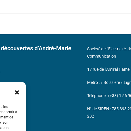
 découvertes d’André-Marie
Société de l’Electricité, 
Communication
17 rue de l’Amiral Hamel
s
Métro : « Boissière » Lig
Téléphone : (+33) 1 56 9
ue les
N° de SIREN : 785 393 
 consentir à
232
tement de
er son
ctions.