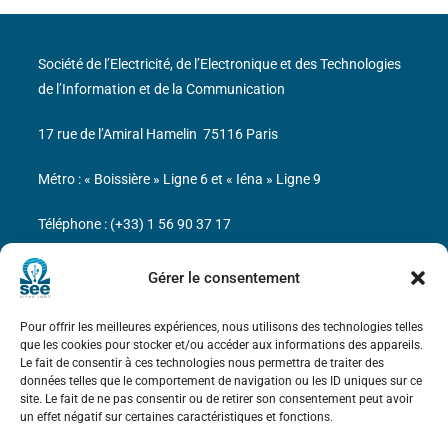
Société de l’Electricité, de l’Electronique et des Technologies
de l’Information et de la Communication
17 rue de l’Amiral Hamelin
75116 Paris
Métro : « Boissière » Ligne 6 et « Iéna » Ligne 9
Téléphone : (+33) 1 56 90 37 17
N° de SIREN : 785 393 232, Code APE : 9412Z TVA intra-
Gérer le consentement
communautaire : FR44 785 393 232
Pour offrir les meilleures expériences, nous utilisons des technologies telles
Bicentenaire des découvertes d’André-
que les cookies pour stocker et/ou accéder aux informations des appareils.
Marie Ampère
Le fait de consentir à ces technologies nous permettra de traiter des
données telles que le comportement de navigation ou les ID uniques sur ce
site. Le fait de ne pas consentir ou de retirer son consentement peut avoir
Mentions légales
un effet négatif sur certaines caractéristiques et fonctions.