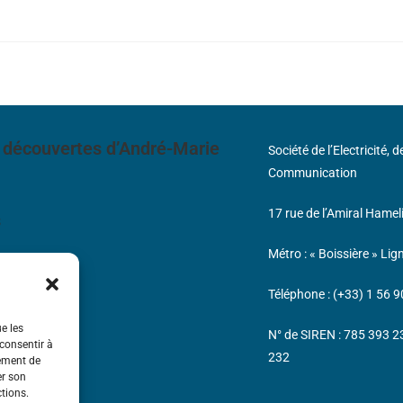
 découvertes d’André-Marie
Société de l’Electricité, 
Communication
17 rue de l’Amiral Hamel
s
Métro : « Boissière » Lig
Téléphone : (+33) 1 56 9
ue les
N° de SIREN : 785 393 
 consentir à
232
tement de
er son
ctions.