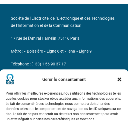
Société de l’Electricité, de l’Electronique et des Technologies
de l’Information et de la Communication
17 rue de l’Amiral Hamelin
75116 Paris
Métro : « Boissière » Ligne 6 et « Iéna » Ligne 9
Téléphone : (+33) 1 56 90 37 17
N° de SIREN : 785 393 232, Code APE : 9412Z TVA intra-
Gérer le consentement
communautaire : FR44 785 393 232
Pour offrir les meilleures expériences, nous utilisons des technologies telles
Bicentenaire des découvertes d’André-
que les cookies pour stocker et/ou accéder aux informations des appareils.
Marie Ampère
Le fait de consentir à ces technologies nous permettra de traiter des
données telles que le comportement de navigation ou les ID uniques sur ce
site. Le fait de ne pas consentir ou de retirer son consentement peut avoir
Mentions légales
un effet négatif sur certaines caractéristiques et fonctions.