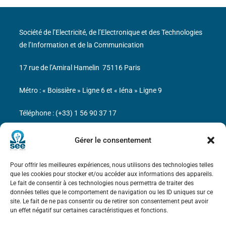
Société de l’Electricité, de l’Electronique et des Technologies
de l’Information et de la Communication
17 rue de l’Amiral Hamelin
75116 Paris
Métro : « Boissière » Ligne 6 et « Iéna » Ligne 9
Téléphone : (+33) 1 56 90 37 17
N° de SIREN : 785 393 232, Code APE : 9412Z TVA intra-
Gérer le consentement
communautaire : FR44 785 393 232
Pour offrir les meilleures expériences, nous utilisons des technologies telles
Bicentenaire des découvertes d’André-
que les cookies pour stocker et/ou accéder aux informations des appareils.
Marie Ampère
Le fait de consentir à ces technologies nous permettra de traiter des
données telles que le comportement de navigation ou les ID uniques sur ce
site. Le fait de ne pas consentir ou de retirer son consentement peut avoir
Mentions légales
un effet négatif sur certaines caractéristiques et fonctions.