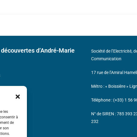
 découvertes d’André-Marie
Société de l’Electricité, 
Communication
17 rue de l’Amiral Hamel
s
Métro : « Boissière » Lig
Téléphone : (+33) 1 56 9
ue les
N° de SIREN : 785 393 
 consentir à
232
tement de
er son
ctions.