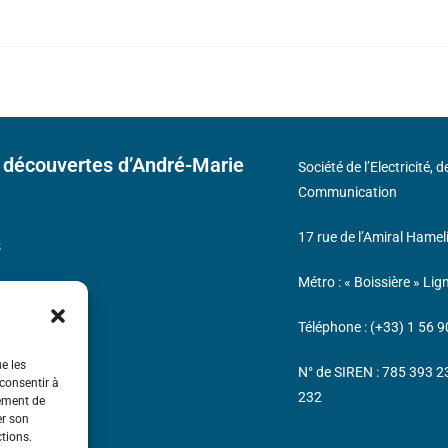
 découvertes d’André-Marie
Société de l’Electricité, 
Communication
17 rue de l’Amiral Hamel
s
Métro : « Boissière » Lig
Téléphone : (+33) 1 56 9
ue les
N° de SIREN : 785 393 
 consentir à
232
tement de
er son
ctions.