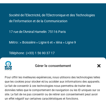
Société de l’Electricité, de l’Electronique et des Technologies
de l’Information et de la Communication
17 rue de l’Amiral Hamelin
75116 Paris
Métro : « Boissière » Ligne 6 et « Iéna » Ligne 9
Téléphone : (+33) 1 56 90 37 17
N° de SIREN : 785 393 232, Code APE : 9412Z TVA intra-
Gérer le consentement
communautaire : FR44 785 393 232
Pour offrir les meilleures expériences, nous utilisons des technologies telles
Bicentenaire des découvertes d’André-
que les cookies pour stocker et/ou accéder aux informations des appareils.
Marie Ampère
Le fait de consentir à ces technologies nous permettra de traiter des
données telles que le comportement de navigation ou les ID uniques sur ce
site. Le fait de ne pas consentir ou de retirer son consentement peut avoir
Mentions légales
un effet négatif sur certaines caractéristiques et fonctions.