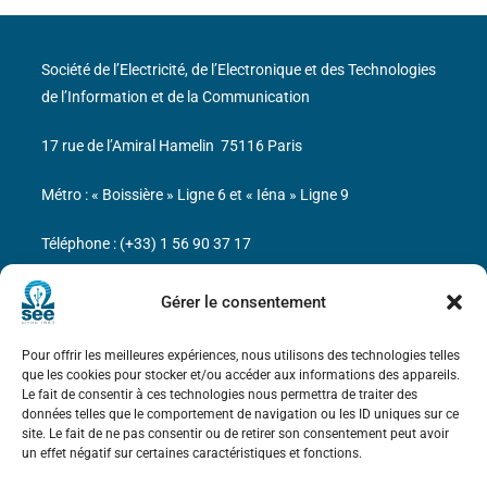
Société de l’Electricité, de l’Electronique et des Technologies
de l’Information et de la Communication
17 rue de l’Amiral Hamelin
75116 Paris
Métro : « Boissière » Ligne 6 et « Iéna » Ligne 9
Téléphone : (+33) 1 56 90 37 17
N° de SIREN : 785 393 232, Code APE : 9412Z TVA intra-
Gérer le consentement
communautaire : FR44 785 393 232
Pour offrir les meilleures expériences, nous utilisons des technologies telles
Bicentenaire des découvertes d’André-
que les cookies pour stocker et/ou accéder aux informations des appareils.
Marie Ampère
Le fait de consentir à ces technologies nous permettra de traiter des
données telles que le comportement de navigation ou les ID uniques sur ce
site. Le fait de ne pas consentir ou de retirer son consentement peut avoir
Mentions légales
un effet négatif sur certaines caractéristiques et fonctions.