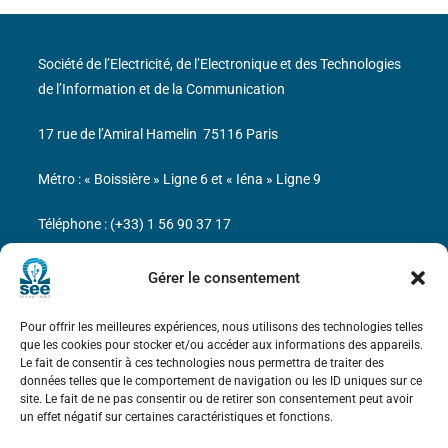
Société de l’Electricité, de l’Electronique et des Technologies
de l’Information et de la Communication
17 rue de l’Amiral Hamelin
75116 Paris
Métro : « Boissière » Ligne 6 et « Iéna » Ligne 9
Téléphone : (+33) 1 56 90 37 17
N° de SIREN : 785 393 232, Code APE : 9412Z TVA intra-
Gérer le consentement
communautaire : FR44 785 393 232
Pour offrir les meilleures expériences, nous utilisons des technologies telles
Bicentenaire des découvertes d’André-
que les cookies pour stocker et/ou accéder aux informations des appareils.
Marie Ampère
Le fait de consentir à ces technologies nous permettra de traiter des
données telles que le comportement de navigation ou les ID uniques sur ce
site. Le fait de ne pas consentir ou de retirer son consentement peut avoir
Mentions légales
un effet négatif sur certaines caractéristiques et fonctions.