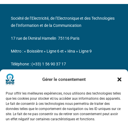
Société de l’Electricité, de l’Electronique et des Technologies
de l’Information et de la Communication
17 rue de l’Amiral Hamelin
75116 Paris
Métro : « Boissière » Ligne 6 et « Iéna » Ligne 9
Téléphone : (+33) 1 56 90 37 17
N° de SIREN : 785 393 232, Code APE : 9412Z TVA intra-
Gérer le consentement
communautaire : FR44 785 393 232
Pour offrir les meilleures expériences, nous utilisons des technologies telles
Bicentenaire des découvertes d’André-
que les cookies pour stocker et/ou accéder aux informations des appareils.
Marie Ampère
Le fait de consentir à ces technologies nous permettra de traiter des
données telles que le comportement de navigation ou les ID uniques sur ce
site. Le fait de ne pas consentir ou de retirer son consentement peut avoir
Mentions légales
un effet négatif sur certaines caractéristiques et fonctions.