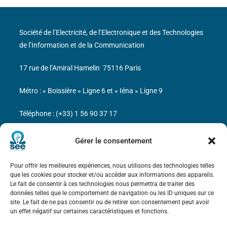
Société de l’Electricité, de l’Electronique et des Technologies
de l’Information et de la Communication
17 rue de l’Amiral Hamelin
75116 Paris
Métro : « Boissière » Ligne 6 et « Iéna » Ligne 9
Téléphone : (+33) 1 56 90 37 17
N° de SIREN : 785 393 232, Code APE : 9412Z TVA intra-
Gérer le consentement
communautaire : FR44 785 393 232
Pour offrir les meilleures expériences, nous utilisons des technologies telles
Bicentenaire des découvertes d’André-
que les cookies pour stocker et/ou accéder aux informations des appareils.
Marie Ampère
Le fait de consentir à ces technologies nous permettra de traiter des
données telles que le comportement de navigation ou les ID uniques sur ce
site. Le fait de ne pas consentir ou de retirer son consentement peut avoir
Mentions légales
un effet négatif sur certaines caractéristiques et fonctions.