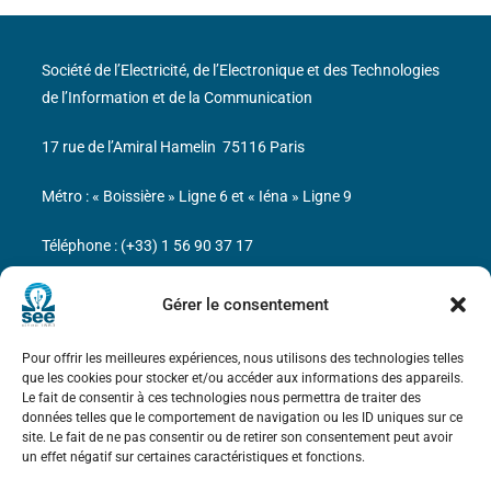
Société de l’Electricité, de l’Electronique et des Technologies
de l’Information et de la Communication
17 rue de l’Amiral Hamelin
75116 Paris
Métro : « Boissière » Ligne 6 et « Iéna » Ligne 9
Téléphone : (+33) 1 56 90 37 17
N° de SIREN : 785 393 232, Code APE : 9412Z TVA intra-
Gérer le consentement
communautaire : FR44 785 393 232
Pour offrir les meilleures expériences, nous utilisons des technologies telles
Bicentenaire des découvertes d’André-
que les cookies pour stocker et/ou accéder aux informations des appareils.
Marie Ampère
Le fait de consentir à ces technologies nous permettra de traiter des
données telles que le comportement de navigation ou les ID uniques sur ce
site. Le fait de ne pas consentir ou de retirer son consentement peut avoir
Mentions légales
un effet négatif sur certaines caractéristiques et fonctions.