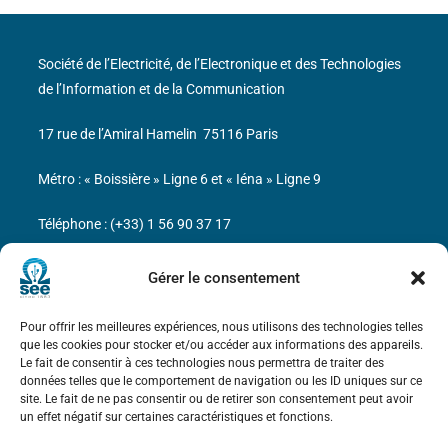
Société de l’Electricité, de l’Electronique et des Technologies
de l’Information et de la Communication
17 rue de l’Amiral Hamelin
75116 Paris
Métro : « Boissière » Ligne 6 et « Iéna » Ligne 9
Téléphone : (+33) 1 56 90 37 17
N° de SIREN : 785 393 232, Code APE : 9412Z TVA intra-
Gérer le consentement
communautaire : FR44 785 393 232
Pour offrir les meilleures expériences, nous utilisons des technologies telles
Bicentenaire des découvertes d’André-
que les cookies pour stocker et/ou accéder aux informations des appareils.
Marie Ampère
Le fait de consentir à ces technologies nous permettra de traiter des
données telles que le comportement de navigation ou les ID uniques sur ce
site. Le fait de ne pas consentir ou de retirer son consentement peut avoir
Mentions légales
un effet négatif sur certaines caractéristiques et fonctions.