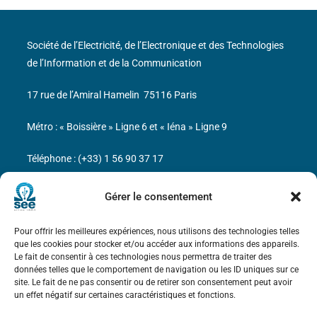
Société de l’Electricité, de l’Electronique et des Technologies
de l’Information et de la Communication
17 rue de l’Amiral Hamelin
75116 Paris
Métro : « Boissière » Ligne 6 et « Iéna » Ligne 9
Téléphone : (+33) 1 56 90 37 17
N° de SIREN : 785 393 232, Code APE : 9412Z TVA intra-
Gérer le consentement
communautaire : FR44 785 393 232
Pour offrir les meilleures expériences, nous utilisons des technologies telles
Bicentenaire des découvertes d’André-
que les cookies pour stocker et/ou accéder aux informations des appareils.
Marie Ampère
Le fait de consentir à ces technologies nous permettra de traiter des
données telles que le comportement de navigation ou les ID uniques sur ce
site. Le fait de ne pas consentir ou de retirer son consentement peut avoir
Mentions légales
un effet négatif sur certaines caractéristiques et fonctions.