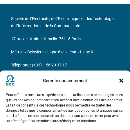
Société de l’Electricité, de l’Electronique et des Technologies
de l’Information et de la Communication
17 rue de l’Amiral Hamelin
75116 Paris
Métro : « Boissière » Ligne 6 et « Iéna » Ligne 9
Téléphone : (+33) 1 56 90 37 17
N° de SIREN : 785 393 232, Code APE : 9412Z TVA intra-
Gérer le consentement
communautaire : FR44 785 393 232
Pour offrir les meilleures expériences, nous utilisons des technologies telles
Bicentenaire des découvertes d’André-
que les cookies pour stocker et/ou accéder aux informations des appareils.
Marie Ampère
Le fait de consentir à ces technologies nous permettra de traiter des
données telles que le comportement de navigation ou les ID uniques sur ce
site. Le fait de ne pas consentir ou de retirer son consentement peut avoir
Mentions légales
un effet négatif sur certaines caractéristiques et fonctions.