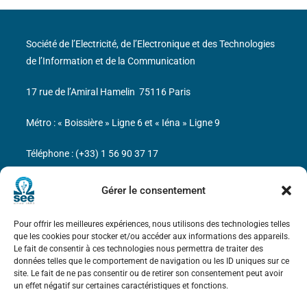
Société de l’Electricité, de l’Electronique et des Technologies
de l’Information et de la Communication
17 rue de l’Amiral Hamelin
75116 Paris
Métro : « Boissière » Ligne 6 et « Iéna » Ligne 9
Téléphone : (+33) 1 56 90 37 17
N° de SIREN : 785 393 232, Code APE : 9412Z TVA intra-
Gérer le consentement
communautaire : FR44 785 393 232
Pour offrir les meilleures expériences, nous utilisons des technologies telles
Bicentenaire des découvertes d’André-
que les cookies pour stocker et/ou accéder aux informations des appareils.
Marie Ampère
Le fait de consentir à ces technologies nous permettra de traiter des
données telles que le comportement de navigation ou les ID uniques sur ce
site. Le fait de ne pas consentir ou de retirer son consentement peut avoir
Mentions légales
un effet négatif sur certaines caractéristiques et fonctions.